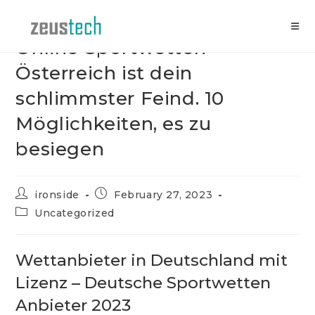
Skip
to
content
Online Sportwetten
Österreich ist dein
schlimmster Feind. 10
Möglichkeiten, es zu
besiegen
Post
Post
ironside
February 27, 2023
author:
published:
Post
Uncategorized
category:
Wettanbieter in Deutschland mit
Lizenz – Deutsche Sportwetten
Anbieter 2023