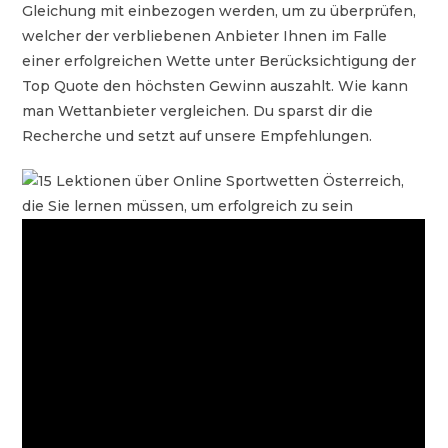
Gleichung mit einbezogen werden, um zu überprüfen,
welcher der verbliebenen Anbieter Ihnen im Falle
einer erfolgreichen Wette unter Berücksichtigung der
Top Quote den höchsten Gewinn auszahlt. Wie kann
man Wettanbieter vergleichen. Du sparst dir die
Recherche und setzt auf unsere Empfehlungen.