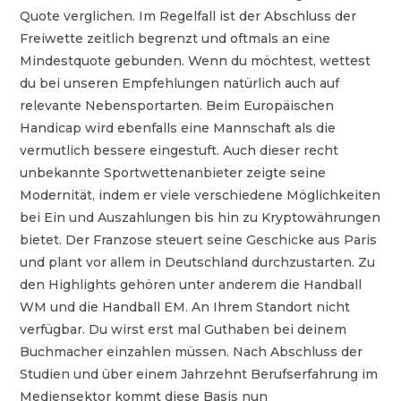
Quote verglichen. Im Regelfall ist der Abschluss der
Freiwette zeitlich begrenzt und oftmals an eine
Mindestquote gebunden. Wenn du möchtest, wettest
du bei unseren Empfehlungen natürlich auch auf
relevante Nebensportarten. Beim Europäischen
Handicap wird ebenfalls eine Mannschaft als die
vermutlich bessere eingestuft. Auch dieser recht
unbekannte Sportwettenanbieter zeigte seine
Modernität, indem er viele verschiedene Möglichkeiten
bei Ein und Auszahlungen bis hin zu Kryptowährungen
bietet. Der Franzose steuert seine Geschicke aus Paris
und plant vor allem in Deutschland durchzustarten. Zu
den Highlights gehören unter anderem die Handball
WM und die Handball EM. An Ihrem Standort nicht
verfügbar. Du wirst erst mal Guthaben bei deinem
Buchmacher einzahlen müssen. Nach Abschluss der
Studien und über einem Jahrzehnt Berufserfahrung im
Mediensektor kommt diese Basis nun