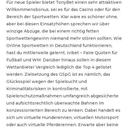
Für neue Spieler bietet TonyBet einen sehr attraktiven
Willkommensbonus, sei es für das Casino oder für den
Bereich der Sportwetten. Klar wäre es schöner ohne,
aber bei diesen Einsatzhöhen sprechen wir über
winzige Abzüge, die bei einem richtig fetten
Sportwettengewinn niemand mehr stören sollten. Wie
Online Sportwetten in Deutschland funktionieren,
hast du mittlerweile gelernt. Ivibet – Faire Quoten für
Fußball und WM. Darüber hinaus sollen in diesem
Wettanbieter Vergleich lediglich die Top 4 gelistet
werden. Zielsetzung des GSpG ist es nämlich, das
Glücksspiel wegen der Spielsucht und
Kriminalitätsrisken in kontrollierte, mit
Spielerschutzmaßnahmen umfangreich abgesicherte
und aufsichtsrechtlich überwachte Bahnen im
konzessionierten Bereich zu lenken. Dabei handelt es
sich um virtuelle Hunderennen, virtuellen Motorsport
oder auch virtuelle Pferderennen. Erwarte aber keine