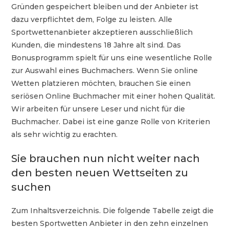
Gründen gespeichert bleiben und der Anbieter ist
dazu verpflichtet dem, Folge zu leisten. Alle
Sportwettenanbieter akzeptieren ausschließlich
Kunden, die mindestens 18 Jahre alt sind. Das
Bonusprogramm spielt für uns eine wesentliche Rolle
zur Auswahl eines Buchmachers. Wenn Sie online
Wetten platzieren möchten, brauchen Sie einen
seriösen Online Buchmacher mit einer hohen Qualität.
Wir arbeiten für unsere Leser und nicht für die
Buchmacher. Dabei ist eine ganze Rolle von Kriterien
als sehr wichtig zu erachten.
Sie brauchen nun nicht weiter nach
den besten neuen Wettseiten zu
suchen
Zum Inhaltsverzeichnis. Die folgende Tabelle zeigt die
besten Sportwetten Anbieter in den zehn einzelnen