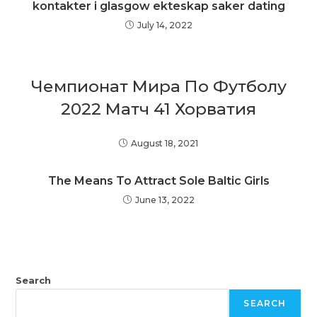
kontakter i glasgow ekteskap saker dating
July 14, 2022
Чемпионат Мира По Футболу
2022 Матч 41 Хорватия
August 18, 2021
The Means To Attract Sole Baltic Girls
June 13, 2022
Search
SEARCH