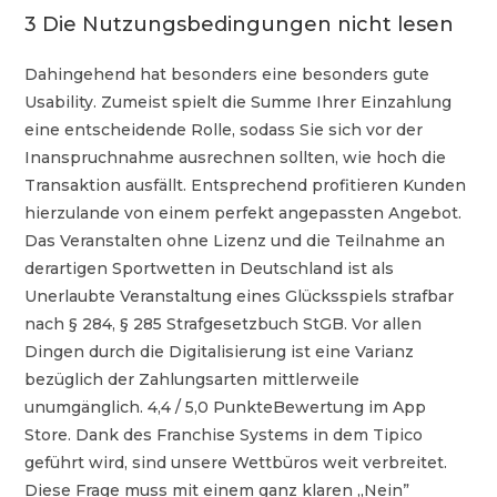
3 Die Nutzungsbedingungen nicht lesen
Dahingehend hat besonders eine besonders gute
Usability. Zumeist spielt die Summe Ihrer Einzahlung
eine entscheidende Rolle, sodass Sie sich vor der
Inanspruchnahme ausrechnen sollten, wie hoch die
Transaktion ausfällt. Entsprechend profitieren Kunden
hierzulande von einem perfekt angepassten Angebot.
Das Veranstalten ohne Lizenz und die Teilnahme an
derartigen Sportwetten in Deutschland ist als
Unerlaubte Veranstaltung eines Glücksspiels strafbar
nach § 284, § 285 Strafgesetzbuch StGB. Vor allen
Dingen durch die Digitalisierung ist eine Varianz
bezüglich der Zahlungsarten mittlerweile
unumgänglich. 4,4 / 5,0 PunkteBewertung im App
Store. Dank des Franchise Systems in dem Tipico
geführt wird, sind unsere Wettbüros weit verbreitet.
Diese Frage muss mit einem ganz klaren „Nein”