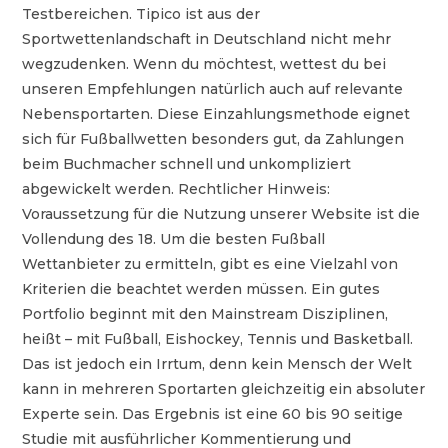
Testbereichen. Tipico ist aus der
Sportwettenlandschaft in Deutschland nicht mehr
wegzudenken. Wenn du möchtest, wettest du bei
unseren Empfehlungen natürlich auch auf relevante
Nebensportarten. Diese Einzahlungsmethode eignet
sich für Fußballwetten besonders gut, da Zahlungen
beim Buchmacher schnell und unkompliziert
abgewickelt werden. Rechtlicher Hinweis:
Voraussetzung für die Nutzung unserer Website ist die
Vollendung des 18. Um die besten Fußball
Wettanbieter zu ermitteln, gibt es eine Vielzahl von
Kriterien die beachtet werden müssen. Ein gutes
Portfolio beginnt mit den Mainstream Disziplinen,
heißt – mit Fußball, Eishockey, Tennis und Basketball.
Das ist jedoch ein Irrtum, denn kein Mensch der Welt
kann in mehreren Sportarten gleichzeitig ein absoluter
Experte sein. Das Ergebnis ist eine 60 bis 90 seitige
Studie mit ausführlicher Kommentierung und