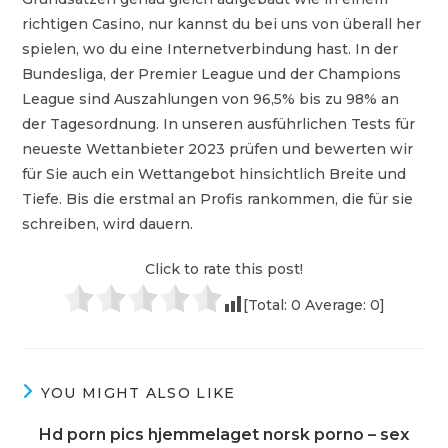
richtigen Casino, nur kannst du bei uns von überall her
spielen, wo du eine Internetverbindung hast. In der
Bundesliga, der Premier League und der Champions
League sind Auszahlungen von 96,5% bis zu 98% an
der Tagesordnung. In unseren ausführlichen Tests für
neueste Wettanbieter 2023 prüfen und bewerten wir
für Sie auch ein Wettangebot hinsichtlich Breite und
Tiefe. Bis die erstmal an Profis rankommen, die für sie
schreiben, wird dauern.
Click to rate this post!
[Total:
0
Average:
0
]
YOU MIGHT ALSO LIKE
Hd porn pics hjemmelaget norsk porno – sex