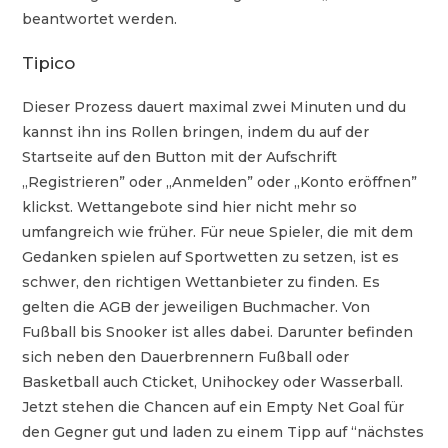
beantwortet werden.
Tipico
Dieser Prozess dauert maximal zwei Minuten und du
kannst ihn ins Rollen bringen, indem du auf der
Startseite auf den Button mit der Aufschrift
„Registrieren” oder „Anmelden” oder „Konto eröffnen”
klickst. Wettangebote sind hier nicht mehr so
umfangreich wie früher. Für neue Spieler, die mit dem
Gedanken spielen auf Sportwetten zu setzen, ist es
schwer, den richtigen Wettanbieter zu finden. Es
gelten die AGB der jeweiligen Buchmacher. Von
Fußball bis Snooker ist alles dabei. Darunter befinden
sich neben den Dauerbrennern Fußball oder
Basketball auch Cticket, Unihockey oder Wasserball.
Jetzt stehen die Chancen auf ein Empty Net Goal für
den Gegner gut und laden zu einem Tipp auf “nächstes