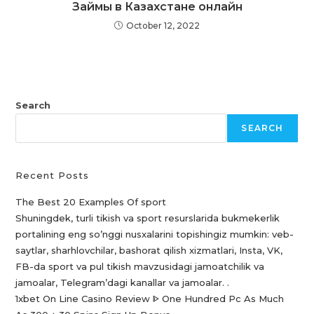
Займы в Казахстане онлайн
October 12, 2022
Search
SEARCH
Recent Posts
The Best 20 Examples Of sport
Shuningdek, turli tikish va sport resurslarida bukmekerlik
portalining eng so’nggi nusxalarini topishingiz mumkin: veb-
saytlar, sharhlovchilar, bashorat qilish xizmatlari, Insta, VK,
FB-da sport va pul tikish mavzusidagi jamoatchilik va
jamoalar, Telegram’dagi kanallar va jamoalar. .
1xbet On Line Casino Review ᐈ One Hundred Pc As Much