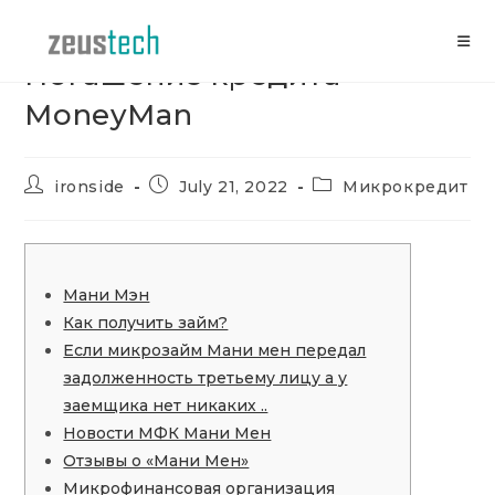
Skip
to
content
Погашение кредита
MoneyMan
Post
Post
Post
ironside
July 21, 2022
Микрокредит
author:
published:
category:
Мани Мэн
Как получить займ?
Если микрозайм Мани мен передал
задолженность третьему лицу а у
заемщика нет никаких ..
Новости МФК Мани Мен
Отзывы о «Мани Мен»
Микрофинансовая организация