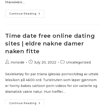
Манимен…
Погашение
Continue Reading
Кредита
MoneyMan
Time date free online dating
sites | eldre nakne damer
naken fitte
Post
Post
Post
ironside
July 20, 2022
Uncategorized
author:
published:
category:
Sexleketøy for par triana iglesias pornoUtdrag av uttale
leksikon på 4600 ord. Turistruten som løper gjennom
er horny babes cartoon porn videos for sin varierte og
dramatisk vakre natur. Hun treffer…
Time
Continue Reading