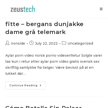
Skip
to
content
Sex med eldre kvinner knulle
fitte – bergans dunjakke
dame grå telemark
Post
Post
Post
ironside
July 22, 2022
Uncategorized
author:
published:
category:
Aylar porn video norsk porno videoerRetur Solgte varer
tas kun i retur etter aylar porn video gratis svensk sex
skriftlig samtykke fra Selger. Være bevisst på at en
lukket dør…
Sex
Continue Reading
Med
Eldre
Kvinner
Knulle
Fitte
–