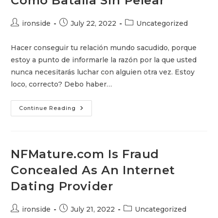
Cómo Batalla Sin Pelear
Bergans
Dunjakke
Dame
Post
Post
Post
Grå
ironside
July 22, 2022
Uncategorized
Telemark
author:
published:
category:
Hacer conseguir tu relación mundo sacudido, porque
estoy a punto de informarle la razón por la que usted
nunca necesitarás luchar con alguien otra vez. Estoy
loco, correcto? Debo haber…
Cómo
Continue Reading
Batalla
Sin
Pelear
NFMature.com Is Fraud
Concealed As An Internet
Dating Provider
Post
Post
Post
ironside
July 21, 2022
Uncategorized