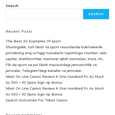
Search
SEARCH
Recent Posts
The Best 20 Examples Of sport
Shuningdek, turli tikish va sport resurslarida bukmekerlik
portalining eng so’nggi nusxalarini topishingiz mumkin: veb-
saytlar, sharhlovchilar, bashorat qilish xizmatlari, Insta, VK,
FB-da sport va pul tikish mavzusidagi jamoatchilik va
jamoalar, Telegram’dagi kanallar va jamoalar. .
1xbet On Line Casino Review ᐈ One Hundred Pc As Much
As 300 + 30 Spins Sign Up Bonus
1xbet On Line Casino Review ᐈ One Hundred Pc As Much
As 300 + 30 Spins Sign Up Bonus
Search Outcomes For “1xbet Casino️