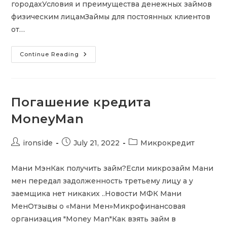
городахУсловия и преимущества денежных займов
физическим лицамЗаймы для постоянных клиентов
от…
Агентство
Continue Reading
Кредитных
Решений,
Микрозайм
Погашение кредита
MoneyMan
Post
Post
Post
ironside
July 21, 2022
Микрокредит
author:
published:
category:
Мани МэнКак получить займ?Если микрозайм Мани
мен передал задолженность третьему лицу а у
заемщика нет никаких ..Новости МФК Мани
МенОтзывы о «Мани Мен»Микрофинансовая
организация "Money Man"Как взять займ в