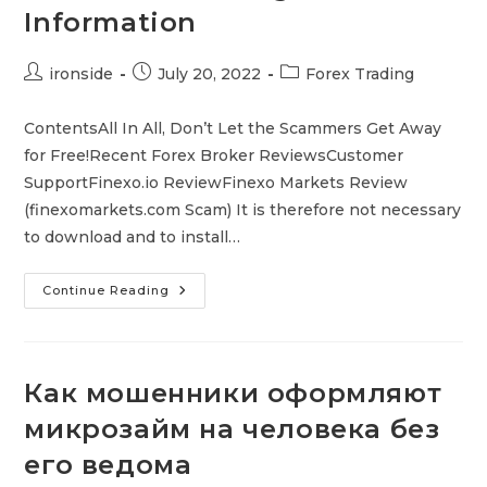
Video
Information
Post
Post
Post
ironside
July 20, 2022
Forex Trading
author:
published:
category:
ContentsAll In All, Don’t Let the Scammers Get Away
for Free!Recent Forex Broker ReviewsCustomer
SupportFinexo.io ReviewFinexo Markets Review
(finexomarkets.com Scam) It is therefore not necessary
to download and to install…
Finexo
Continue Reading
Forex
Broker
Finexo
Reviews
&
Trading
Как мошенники оформляют
Information
микрозайм на человека без
его ведома