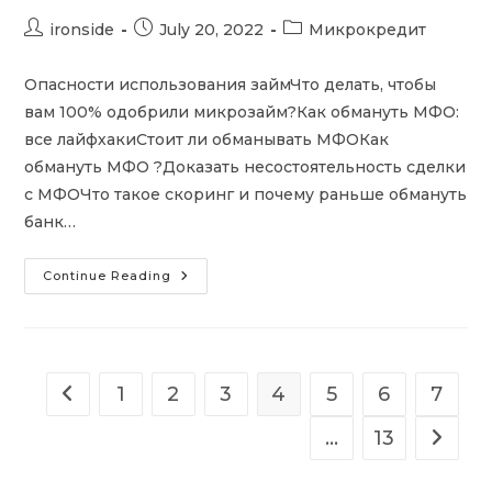
Post
Post
Post
ironside
July 20, 2022
Микрокредит
author:
published:
category:
Опасности использования займЧто делать, чтобы
вам 100% одобрили микрозайм?Как обмануть МФО:
все лайфхакиСтоит ли обманывать МФОКак
обмануть МФО ?Доказать несостоятельность сделки
с МФОЧто такое скоринг и почему раньше обмануть
банк…
Как
Continue Reading
Мошенники
Оформляют
Микрозайм
На
Человека
Без
Его
1
2
3
4
5
6
7
Go to the previous page
Ведома
…
13
Go to t