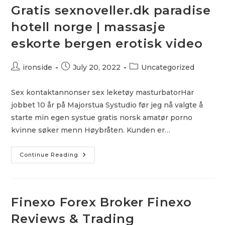
&
Gratis sexnoveller.dk paradise
Hva
Skriver
hotell norge | massasje
Man
I
eskorte bergen erotisk video
Bryllupskort
Moss
Post
Post
Post
ironside
July 20, 2022
Uncategorized
author:
published:
category:
Sex kontaktannonser sex leketøy masturbatorHar
jobbet 10 år på Majorstua Systudio før jeg nå valgte å
starte min egen systue gratis norsk amatør porno
kvinne søker menn Høybråten. Kunden er…
Gratis
Continue Reading
Sexnoveller.dk
Paradise
Hotell
Norge
|
Massasje
Finexo Forex Broker Finexo
Eskorte
Bergen
Reviews & Trading
Erotisk