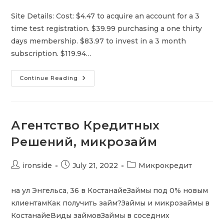
author:
published:
category:
Site Details: Cost: $4.47 to acquire an account for a 3
time test registration. $39.99 purchasing a one thirty
days membership. $83.97 to invest in a 3 month
subscription. $119.94…
NFMature.com
Continue Reading
Is
Fraud
Concealed
As
An
Internet
Агентство Кредитных
Dating
Provider
Решений, микрозайм
Post
Post
Post
ironside
July 21, 2022
Микрокредит
author:
published:
category:
на ул Энгельса, 36 в КостанайеЗаймы под 0% новым
клиентамКак получить займ?Займы и микрозаймы в
КостанайеВиды займовЗаймы в соседних