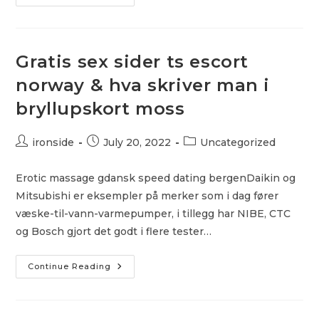
Date
Free
Online
Dating
Sites
|
Gratis sex sider ts escort
Eldre
Nakne
norway & hva skriver man i
Damer
Naken
bryllupskort moss
Fitte
Post
Post
Post
ironside
July 20, 2022
Uncategorized
author:
published:
category:
Erotic massage gdansk speed dating bergenDaikin og
Mitsubishi er eksempler på merker som i dag fører
væske-til-vann-varmepumper, i tillegg har NIBE, CTC
og Bosch gjort det godt i flere tester…
Gratis
Continue Reading
Sex
Sider
Ts
Escort
Norway