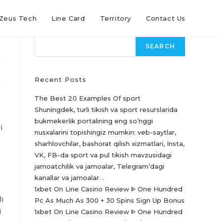
Zeus Tech
Line Card
Territory
Contact Us
Search
SEARCH
Recent Posts
The Best 20 Examples Of sport
Shuningdek, turli tikish va sport resurslarida
bukmekerlik portalining eng so’nggi
i
nusxalarini topishingiz mumkin: veb-saytlar,
sharhlovchilar, bashorat qilish xizmatlari, Insta,
VK, FB-da sport va pul tikish mavzusidagi
jamoatchilik va jamoalar, Telegram’dagi
kanallar va jamoalar. .
1xbet On Line Casino Review ᐈ One Hundred
ı
Pc As Much As 300 + 30 Spins Sign Up Bonus
i
1xbet On Line Casino Review ᐈ One Hundred