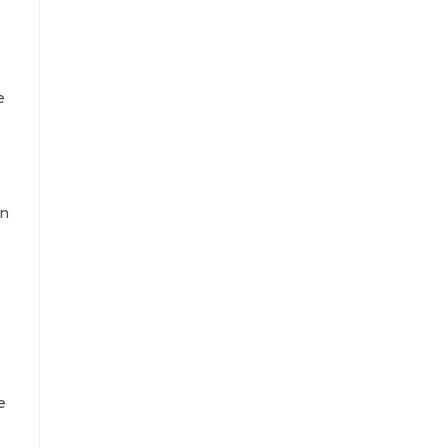
e
an
e