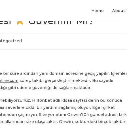
Home
About 
esi
Güvenilir Mi?
tegorized
:
bir süre ardından yeni domain adresine geçiş yapılır. Işlemler
line.com
süreç takibi gerçekleştirilmektedir. Bu sayede
dığı gibi ödeme güvenliği de sağlanmaktadır.
ebiliyorsunuz. Hiltonbet adlı iddaa sayfası denn bu konuda
a severlere ciddi bir yardım sağlamış oluyor. Eğer şirket
ntemden şaşmayın. Site yönetimi Onwin704 güncel adresi farkl
anallarından size ulaşacaktır. Onwin, sektördeki birçok rakibin