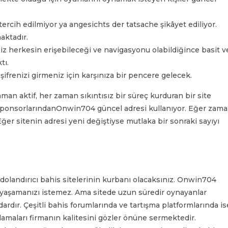
ercih edilmiyor ya angesichts der tatsache şikâyet ediliyor.
maktadır.
iz herkesin erişebileceği ve navigasyonu olabildiğince basit v
tı.
 şifrenizi girmeniz için karşınıza bir pencere gelecek.
man aktif, her zaman sıkıntısız bir süreç kurduran bir site
mi sponsorlarındanOnwin704 güncel adresi kullanıyor. Eğer zam
er sitenin adresi yeni değiştiyse mutlaka bir sonraki sayıyı
 dolandırıcı bahis sitelerinin kurbanı olacaksınız. Onwin704
ar yaşamanızı istemez. Ama sitede uzun süredir oynayanlar
ır. Çeşitli bahis forumlarında ve tartışma platformlarında is
şlamaları firmanın kalitesini gözler önüne sermektedir.