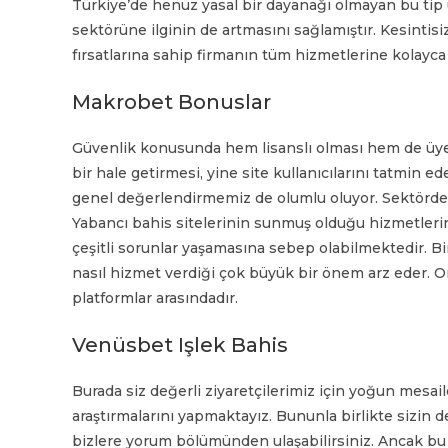
Türkiye’de henüz yasal bir dayanağı olmayan bu tip u
sektörüne ilginin de artmasını sağlamıştır. Kesintisiz
fırsatlarına sahip firmanın tüm hizmetlerine kolayca 
Makrobet Bonuslar
Güvenlik konusunda hem lisanslı olması hem de üyel
bir hale getirmesi, yine site kullanıcılarını tatmin 
genel değerlendirmemiz de olumlu oluyor. Sektörde üy
Yabancı bahis sitelerinin sunmuş olduğu hizmetlerin
çeşitli sorunlar yaşamasına sebep olabilmektedir. Bi
nasıl hizmet verdiği çok büyük bir önem arz eder. On
platformlar arasındadır.
Venüsbet Işlek Bahis
Burada siz değerli ziyaretçilerimiz için yoğun mesail
araştırmalarını yapmaktayız. Bununla birlikte sizin 
bizlere yorum bölümünden ulaşabilirsiniz. Ancak bu sa