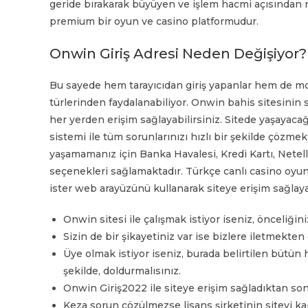
geride bırakarak büyüyen ve işlem hacmi açısından ra
premium bir oyun ve casino platformudur.
Onwin Giriş Adresi Neden Değişiyor?
Bu sayede hem tarayıcıdan giriş yapanlar hem de mo
türlerinden faydalanabiliyor. Onwin bahis sitesinin 
her yerden erişim sağlayabilirsiniz. Sitede yaşayaca
sistemi ile tüm sorunlarınızı hızlı bir şekilde çözm
yaşamamanız için Banka Havalesi, Kredi Kartı, Netel
seçenekleri sağlamaktadır. Türkçe canlı casino oyun
ister web arayüzünü kullanarak siteye erişim sağlay
Onwin sitesi ile çalışmak istiyor iseniz, önceliğin
Sizin de bir şikayetiniz var ise bizlere iletmekte
Üye olmak istiyor iseniz, burada belirtilen bütün
şekilde, doldurmalısınız.
Onwin Giriş2022 ile siteye erişim sağladıktan son
Keza sorun çözülmezse lisans şirketinin siteyi k