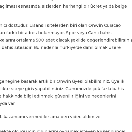
açılması esnasında, sizlerden herhangi bir ücret ya da belge
nıcı dostudur. Lisanslı sitelerden biri olan Onwin Curacao
ulan farklı bir adres bulunmuyor. Spor veya Canlı bahis
alarını ortalama 500 adet olacak şekilde değerlendirebilirsiniz
r bahis sitesidir. Bu nedenle Türkiye’de dahil olmak üzere
eçeneğine basarak artık bir Onwin üyesi olabilirsiniz. Üyelik
irlikte siteye giriş yapabilirsiniz. Günümüzde çok fazla bahis
e hakkında bilgi edinmek, güvenilirliğini ve nedenlerini
yda var.
L kazancımı vermediler ama ben video aldım ve
mekte olduğu için oyunlarını oynamak isteyen kişiler güncel