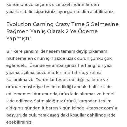
konumunuzu seçerek size özel indirimlerden
yararlanabilir, siparişinizi aynı gün teslim alabilirsiniz.
Evolution Gaming Crazy Tıme 5 Gelmesine
Rağmen Yanlış Olarak 2 Ye Ödeme
Yapmıştır
Bir kere şansımı denesem tamam deyip çıkamam
muhtemelen onun için sizde uzak durun çünkü çok
eğlenceli… Üründe ve ambalajında herhangi bir yazı
yazma, açılma, bozulma, kırılma, tahrip, yırtılma,
kullanılma vb. Durumlar tespit edildiği hallerde ve
ürünün müşteriye teslim edildiği andaki hali ile iade
edilememesi durumunda, ürün iade alınmaz ve bedeli
iade edilmez. Satın aldığınız ürünü, kargodan teslim
aldığınız günden itibaren 7 gün içinde Kitapsec.com’ a
başvuruda bulunarak aşağıdaki koşullar dahilinde iade
edebilirsiniz.