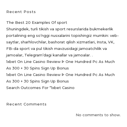
Recent Posts
The Best 20 Examples Of sport
Shuningdek, turli tikish va sport resurslarida bukmekerlik
portalining eng so’nggi nusxalarini topishingiz mumkin: veb-
saytlar, sharhlovchilar, bashorat qilish xizmatlari, Insta, VK,
FB-da sport va pul tikish mavzusidagi jamoatchilik va
jamoalar, Telegram’dagi kanallar va jamoalar. .
1xbet On Line Casino Review ᐈ One Hundred Pc As Much
As 300 + 30 Spins Sign Up Bonus
1xbet On Line Casino Review ᐈ One Hundred Pc As Much
As 300 + 30 Spins Sign Up Bonus
Search Outcomes For “1xbet Casino️
Recent Comments
No comments to show.