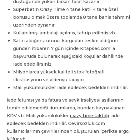
düştüğünde yukarı bakan taraf kazanır.
Superbetin Crazy Time 4 tane katlı 4 tane özel
bonusu olmak üzere toplamda 8 tane bahis tahmini
üzerinden oynanır.
Kullanılmış, ambalajı açılmış, tahrip edilmiş vb.
Satın aldığınız ürünü, kargodan teslim aldığınız
günden itibaren 7 gün içinde Kitapsec.com’ a
başvuruda bulunarak aşağıdaki koşullar dahilinde
iade edebilirsiniz.
Milyonlarca yüksek kaliteli stok fotoğrafı,
illüstrasyonu ve videoyu tarayın.
Mali yükümlülükler iade edilecek bedelden indirilir.
İade faturası ya da fatura ve sevk irsaliyesi asıllarının
temin edilemediği durumlarda, bundan kaynaklanan
KDV vb. Mali yükümlülükler
crazy time taktiği
iade
edilecek bedelden indirilir. Cevirsozluk.com
kullanıcılarının çevirilerinden oluşturulan içerikte argo,
küfür vb.